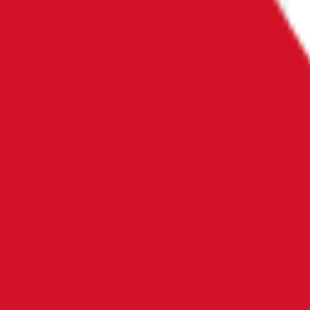
Juin 2025
Novembre 2021
Comment se
10 médias que les
passe l’alternance
étudiants en
en cabinet
comptabilité,
comptable ?
gestion, audit et
conseil doivent
suivre
impérativement !