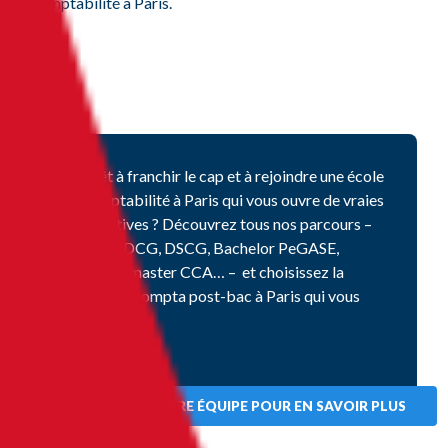
comptabilité à Paris.
Prêt à franchir le cap et à rejoindre une école
de comptabilité à Paris qui vous ouvre de vraies
perspectives ?
Découvrez tous nos parcours
–
BTS CG, DCG, DSCG,
Bachelor
PeGASE
,
licence et master CCA…
–
et
choisissez la
formation compta post-bac à Paris qui vous
ressemble.
CONTACTEZ NOTRE ÉQUIPE POUR EN SAVOIR PLUS