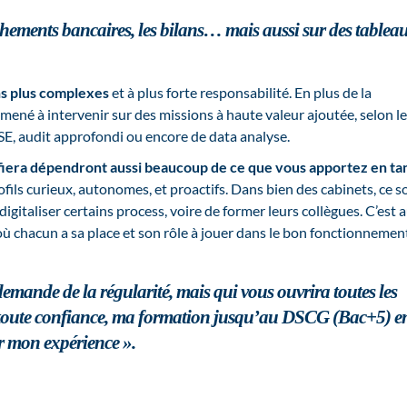
prochements bancaires, les bilans… mais aussi sur des tablea
ns plus complexes
et à plus forte responsabilité. En plus de la
 amené à intervenir sur des missions à haute valeur ajoutée, selon l
RSE, audit approfondi ou encore de data analyse.
onfiera dépendront aussi beaucoup de ce que vous apportez en ta
ofils curieux, autonomes, et proactifs. Dans bien des cabinets, ce s
igitaliser certains process, voire de former leurs collègues. C’est a
 où chacun a sa place et son rôle à jouer dans le bon fonctionnemen
emande de la régularité, mais qui vous ouvrira toutes les
en toute confiance, ma formation jusqu’au DSCG (Bac+5) e
er mon expérience ».