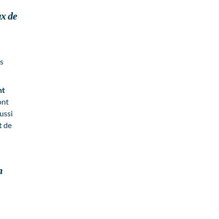
ux de
es
nt
ont
ussi
t de
n