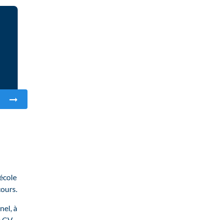
É
’école
cours.
nel, à
de CV