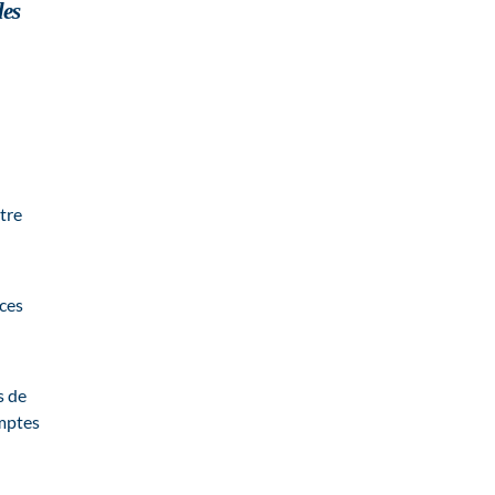
des
tre
èces
s de
omptes