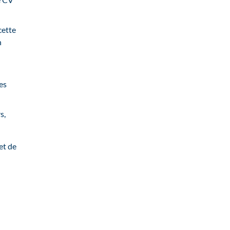
cette
n
es
s,
et de