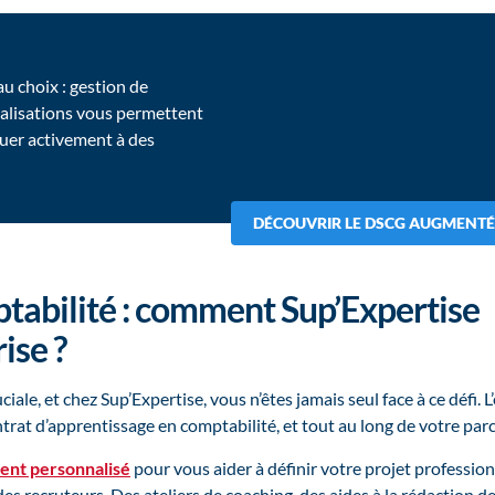
u choix : gestion de
ialisations vous permettent
uer activement à des
DÉCOUVRIR LE DSCG AUGMENT
tabilité : comment Sup’Expertise
ise ?
le, et chez Sup’Expertise, vous n’êtes jamais seul face à ce défi. L
rat d’apprentissage en comptabilité, et tout au long de votre par
nt personnalisé
pour vous aider à définir votre projet profession
s des recruteurs. Des ateliers de coaching, des aides à la rédaction 