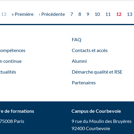
 13
« Première
‹ Précédente
7
8
9
10
11
12
13
FAQ
 compétences
Contacts et accès
n continue
Alumni
tualités
Démarche qualité et RSE
Partenaires
tre de formations
Campus de Courbevoie
 75008 Paris
9 rue du Moulin des Bruyères
92400 Courbevoie