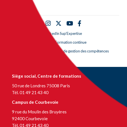
Partenaires
LinkedIn Sup’Expertise
LinkedIn Formation continue
LinkedIn Centre de bilans et de gestion des compétences
Siège social, Centre de formations
50 rue de Londres 75008 Paris
Tél. 01 49 21 43 40
Campus de Courbevoie
9 rue du Moulin des Bruyères
92400 Courbevoie
Tél. 01 49 21 43 40