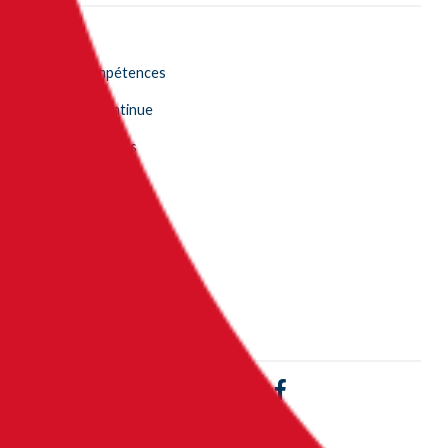
L’école
Bilan de compétences
Formation continue
Blog & Actualités
FAQ
Contacts et accès
Alumni
Démarche qualité et RSE
Partenaires
LinkedIn Sup’Expertise