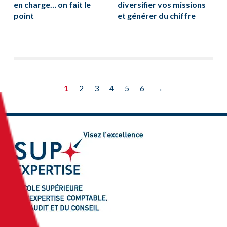
en charge… on fait le
diversifier vos missions
point
et générer du chiffre
1
2
3
4
5
6
→