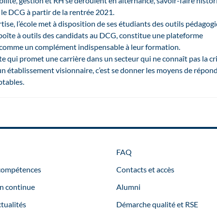
lité, gestion et RH se déroulent en alternance, savoir-faire histo
r le DCG à partir de la rentrée 2021.
ise, l’école met à disposition de ses étudiants des outils pédagog
boîte à outils des candidats au DCG, constitue une plateforme
s comme un complément indispensable à leur formation.
te qui promet une carrière dans un secteur qui ne connaît pas la cri
n établissement visionnaire, c’est se donner les moyens de répond
ptables.
FAQ
 compétences
Contacts et accès
n continue
Alumni
tualités
Démarche qualité et RSE