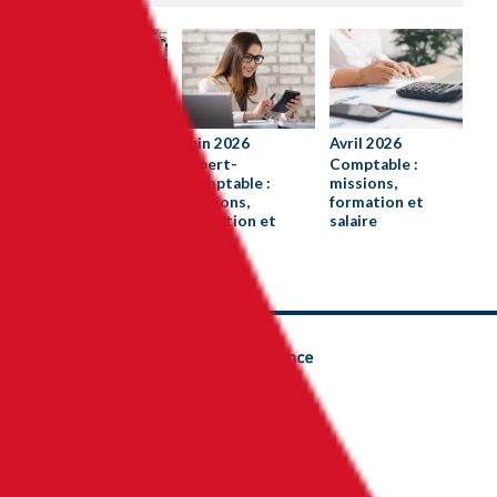
Juillet 2026
Juin 2026
Avril 2026
Préparer le DCG
Expert-
Comptable :
ou le DSCG à
Comptable :
missions,
distance : une
missions,
formation et
solution pour
formation et
salaire
chaque situation
salaire