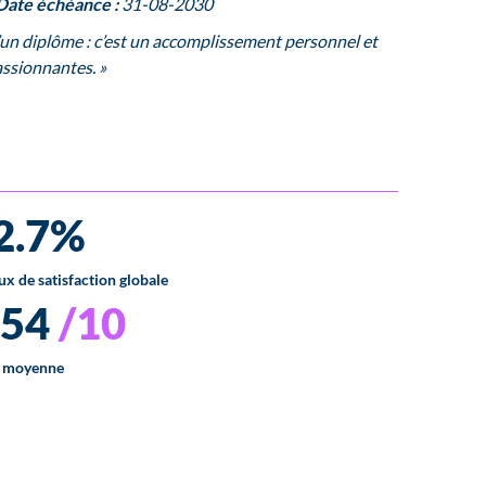
Date échéance :
31-08-2030
’un diplôme : c’est un accomplissement personnel et
assionnantes. »
2.7%
ux de satisfaction globale
.54
/10
 moyenne