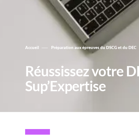
Accueil
Préparation aux épreuves du DSCG et du DEC
Réussissez votre D
Sup’Expertise