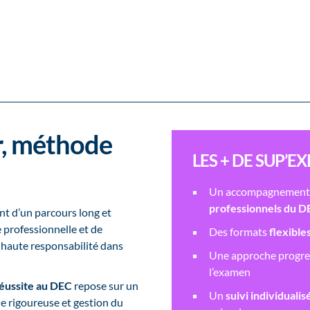
ur, méthode
LES + DE SUP’E
Un accompagnement p
professionnels du D
nt d’un parcours long et
e professionnelle et de
Des formats
flexible
à haute responsabilité dans
Une approche progress
l’examen
éussite au DEC
repose sur un
Un
suivi individualis
ie rigoureuse et gestion du