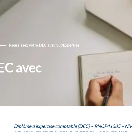
Réussissez votre DEC avec Sup’Expertise
EC avec
Diplôme d’expertise comptable (DEC) –
RNCP41385
–
Niv