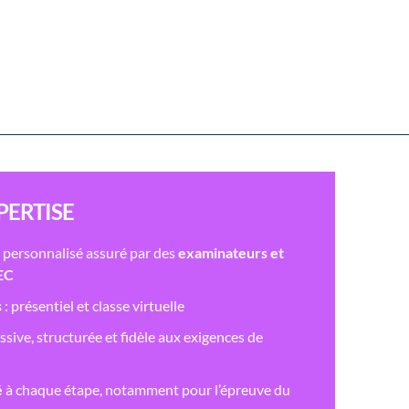
XPERTISE
ersonnalisé assuré par des
examinateurs et
EC
s
: présentiel et classe virtuelle
ive, structurée et fidèle aux exigences de
é
à chaque étape, notamment pour l’épreuve du